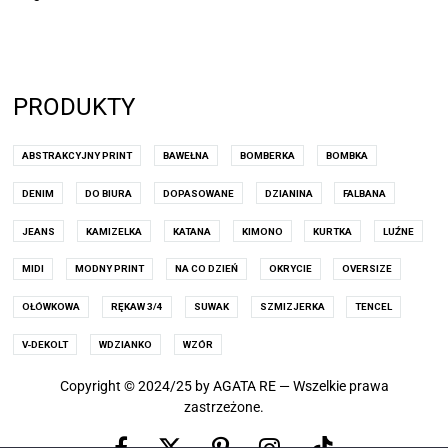
PRODUKTY
ABSTRAKCYJNY PRINT
BAWEŁNA
BOMBERKA
BOMBKA
DENIM
DO BIURA
DOPASOWANE
DZIANINA
FALBANA
JEANS
KAMIZELKA
KATANA
KIMONO
KURTKA
LUŹNE
MIDI
MODNY PRINT
NA CO DZIEŃ
OKRYCIE
OVERSIZE
OŁÓWKOWA
RĘKAW 3/4
SUWAK
SZMIZJERKA
TENCEL
V-DEKOLT
WDZIANKO
WZÓR
Copyright © 2024/25 by AGATA RE — Wszelkie prawa
zastrzeżone.
Facebook
Pinterest
Instagram