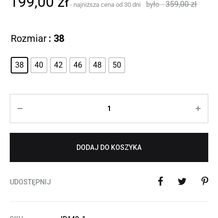
199,00
zł
359,00
zł
Rozmiar
: 38
38
40
42
46
48
50
Ilość
DODAJ DO KOSZYKA
UDOSTĘPNIJ