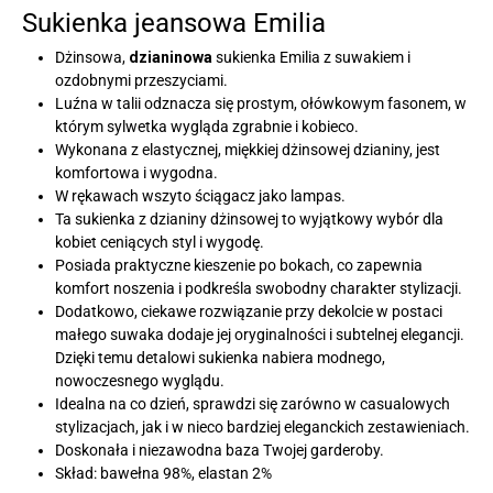
Sukienka jeansowa Emilia
Dżinsowa,
dzianinowa
sukienka Emilia z suwakiem i
ozdobnymi przeszyciami.
Luźna w talii odznacza się prostym, ołówkowym fasonem, w
którym sylwetka wygląda zgrabnie i kobieco.
Wykonana z elastycznej, miękkiej dżinsowej dzianiny, jest
komfortowa i wygodna.
W rękawach wszyto ściągacz jako lampas.
Ta sukienka z dzianiny dżinsowej to wyjątkowy wybór dla
kobiet ceniących styl i wygodę.
Posiada praktyczne kieszenie po bokach, co zapewnia
komfort noszenia i podkreśla swobodny charakter stylizacji.
Dodatkowo, ciekawe rozwiązanie przy dekolcie w postaci
małego suwaka dodaje jej oryginalności i subtelnej elegancji.
Dzięki temu detalowi sukienka nabiera modnego,
nowoczesnego wyglądu.
Idealna na co dzień, sprawdzi się zarówno w casualowych
stylizacjach, jak i w nieco bardziej eleganckich zestawieniach.
Doskonała i niezawodna baza Twojej garderoby.
Skład: bawełna 98%, elastan 2%