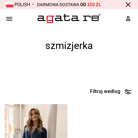
POLISH
DARMOWA DOSTAWA
OD
250 ZŁ
▼
Moj
szmizjerka
Strona główna
Produkty otagowane „szmizjerka”
Filtruj według