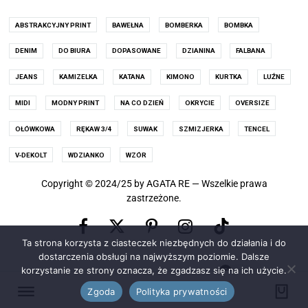
ABSTRAKCYJNY PRINT
BAWEŁNA
BOMBERKA
BOMBKA
DENIM
DO BIURA
DOPASOWANE
DZIANINA
FALBANA
JEANS
KAMIZELKA
KATANA
KIMONO
KURTKA
LUŹNE
MIDI
MODNY PRINT
NA CO DZIEŃ
OKRYCIE
OVERSIZE
OŁÓWKOWA
RĘKAW 3/4
SUWAK
SZMIZJERKA
TENCEL
V-DEKOLT
WDZIANKO
WZÓR
Copyright © 2024/25 by AGATA RE — Wszelkie prawa
zastrzeżone.
Facebook
Pinterest
Instagram
X
TikTok
Ta strona korzysta z ciasteczek niezbędnych do działania i do
(old
dostarczenia obsługi na najwyższym poziomie. Dalsze
korzystanie ze strony oznacza, że zgadzasz się na ich użycie.
0
Twitter)
Zgoda
Polityka prywatności