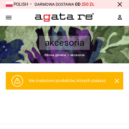
POLISH
DARMOWA DOSTAWA
OD
250 ZŁ
▼
Moj
akcesoria
Strona główna
akcesoria
Nie znaleziono produktów, których szukasz.