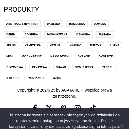
PRODUKTY
ABSTRAKCYJNY PRINT
BAWEŁNA
BOMBERKA
BOMBKA
DENIM
DO BIURA
DOPASOWANE
DZIANINA
FALBANA
JEANS
KAMIZELKA
KATANA
KIMONO
KURTKA
LUŹNE
MIDI
MODNY PRINT
NA CO DZIEŃ
OKRYCIE
OVERSIZE
OŁÓWKOWA
RĘKAW 3/4
SUWAK
SZMIZJERKA
TENCEL
V-DEKOLT
WDZIANKO
WZÓR
Copyright © 2024/25 by AGATA RE — Wszelkie prawa
zastrzeżone.
Facebook
Pinterest
Instagram
X
TikTok
Ta strona korzysta z ciasteczek niezbędnych do działania i do
(old
dostarczenia obsługi na najwyższym poziomie. Dalsze
korzystanie ze strony oznacza, że zgadzasz się na ich użycie.
0