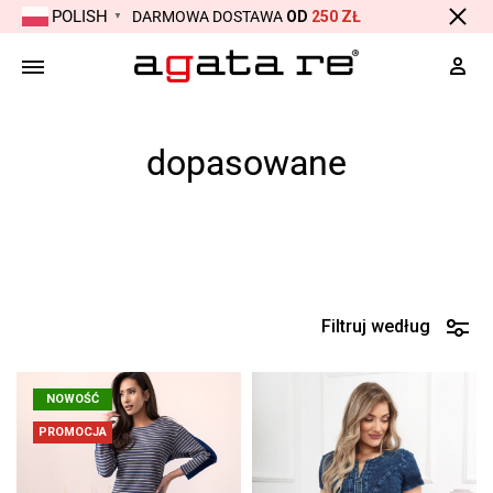
POLISH
DARMOWA DOSTAWA
OD
250 ZŁ
▼
Moj
dopasowane
Strona główna
Produkty otagowane „dopasowane”
Filtruj według
NOWOŚĆ
PROMOCJA