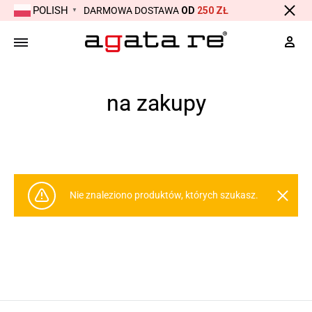
POLISH
DARMOWA DOSTAWA
OD
250 ZŁ
▼
Moj
na zakupy
Strona główna
Produkty otagowane „na zakupy”
Nie znaleziono produktów, których szukasz.