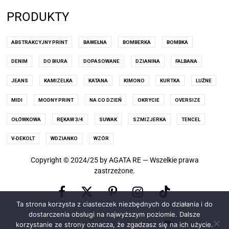
PRODUKTY
ABSTRAKCYJNY PRINT
BAWEŁNA
BOMBERKA
BOMBKA
DENIM
DO BIURA
DOPASOWANE
DZIANINA
FALBANA
JEANS
KAMIZELKA
KATANA
KIMONO
KURTKA
LUŹNE
MIDI
MODNY PRINT
NA CO DZIEŃ
OKRYCIE
OVERSIZE
OŁÓWKOWA
RĘKAW 3/4
SUWAK
SZMIZJERKA
TENCEL
V-DEKOLT
WDZIANKO
WZÓR
Copyright © 2024/25 by AGATA RE — Wszelkie prawa
zastrzeżone.
Facebook
Pinterest
Instagram
X
TikTok
Ta strona korzysta z ciasteczek niezbędnych do działania i do
(old
dostarczenia obsługi na najwyższym poziomie. Dalsze
korzystanie ze strony oznacza, że zgadzasz się na ich użycie.
0