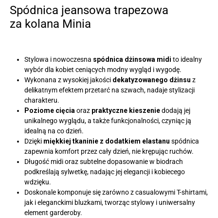
Spódnica jeansowa trapezowa
za kolana Minia
Stylowa i nowoczesna
spódnica dżinsowa midi
to idealny
wybór dla kobiet ceniących modny wygląd i wygodę.
Wykonana z wysokiej jakości
dekatyzowanego dżinsu
z
delikatnym efektem przetarć na szwach, nadaje stylizacji
charakteru.
Poziome cięcia
oraz
praktyczne kieszenie
dodają jej
unikalnego wyglądu, a także funkcjonalności, czyniąc ją
idealną na co dzień.
Dzięki
miękkiej tkaninie z dodatkiem elastanu
spódnica
zapewnia komfort przez cały dzień, nie krępując ruchów.
Długość midi oraz subtelne dopasowanie w biodrach
podkreślają sylwetkę, nadając jej elegancji i kobiecego
wdzięku.
Doskonale komponuje się zarówno z casualowymi T-shirtami,
jak i eleganckimi bluzkami, tworząc stylowy i uniwersalny
element garderoby.