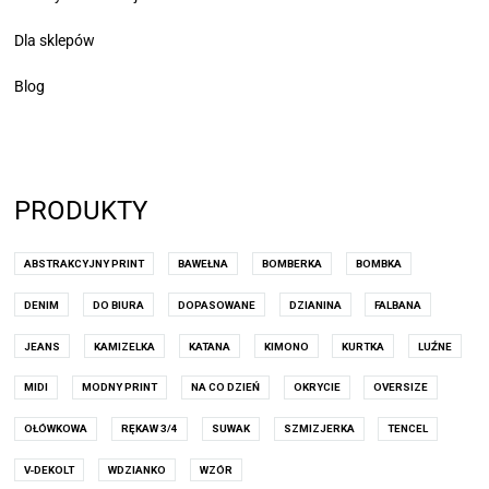
Dla sklepów
Blog
PRODUKTY
ABSTRAKCYJNY PRINT
BAWEŁNA
BOMBERKA
BOMBKA
DENIM
DO BIURA
DOPASOWANE
DZIANINA
FALBANA
JEANS
KAMIZELKA
KATANA
KIMONO
KURTKA
LUŹNE
MIDI
MODNY PRINT
NA CO DZIEŃ
OKRYCIE
OVERSIZE
OŁÓWKOWA
RĘKAW 3/4
SUWAK
SZMIZJERKA
TENCEL
V-DEKOLT
WDZIANKO
WZÓR