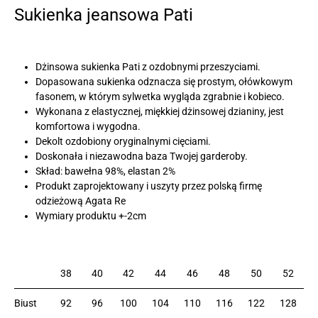
Sukienka jeansowa Pati
Dżinsowa sukienka Pati z ozdobnymi przeszyciami.
Dopasowana sukienka odznacza się prostym, ołówkowym
fasonem, w którym sylwetka wygląda zgrabnie i kobieco.
Wykonana z elastycznej, miękkiej dżinsowej dzianiny, jest
komfortowa i wygodna.
Dekolt ozdobiony oryginalnymi cięciami.
Doskonała i niezawodna baza Twojej garderoby.
Skład: bawełna 98%, elastan 2%
Produkt zaprojektowany i uszyty przez polską firmę
odzieżową Agata Re
Wymiary produktu +-2cm
38
40
42
44
46
48
50
52
Biust
92
96
100
104
110
116
122
128