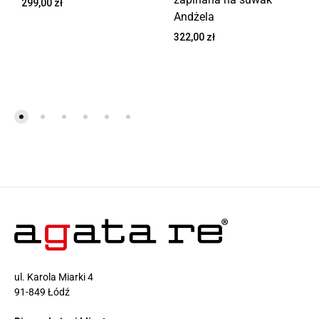
299,00
zł
Andżela
322,00
zł
ul. Karola Miarki 4
91-849 Łódź