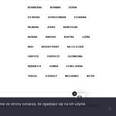
BOMBERKA
BOMBKA
DENIM
DO BIURA
DOPASOWANE
DZIANINA
FALBANA
JEANS
KAMIZELKA
KATANA
KIMONO
KURTKA
LUŹNE
MIDI
MODNY PRINT
NA CO DZIEŃ
OKRYCIE
OVERSIZE
OŁÓWKOWA
RĘKAW 3/4
SUWAK
SZMIZJERKA
TENCEL
V-DEKOLT
WDZIANKO
WZÓR
0
nie ze strony oznacza, że zgadzasz się na ich użycie.
yright © 2024/25 by AGATA RE — Wszelkie prawa zastrzeżone.