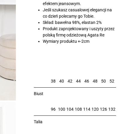
efektem jeansowym.
Jeśli szukasz casualowej elegancji na
co dzień polecamy go Tobie.
Skład: bawełna 98%, elastan 2%
Produkt zaprojektowany i uszyty przez
polską firmę odzieżową Agata Re
Wymiary produktu +-2cm
38
40
42
44
46
48
50
52
Biust
96
100
104
108
114
120
126
132
Talia