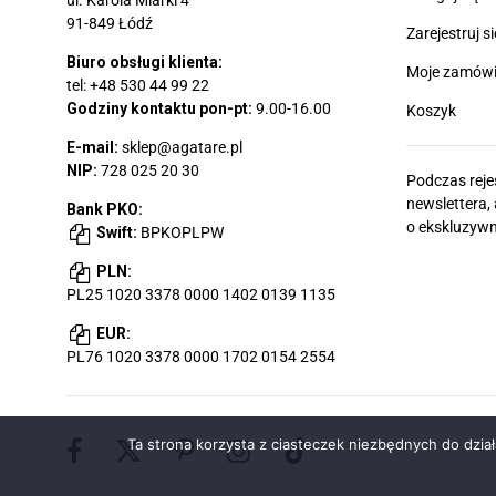
ul. Karola Miarki 4
91-849 Łódź
Zarejestruj si
Biuro obsługi klienta:
Moje zamówi
tel:
+48 530 44 99 22
Godziny kontaktu pon-pt:
9.00-16.00
Koszyk
E-mail:
sklep@agatare.pl
NIP:
728 025 20 30
Podczas reje
newslettera,
Bank PKO:
o ekskluzywn
Swift:
BPKOPLPW
PLN:
PL25 1020 3378 0000 1402 0139 1135
EUR:
PL76 1020 3378 0000 1702 0154 2554
Facebook
Pinterest
Instagram
Ta strona korzysta z ciasteczek niezbędnych do dział
X
TikTok
(old