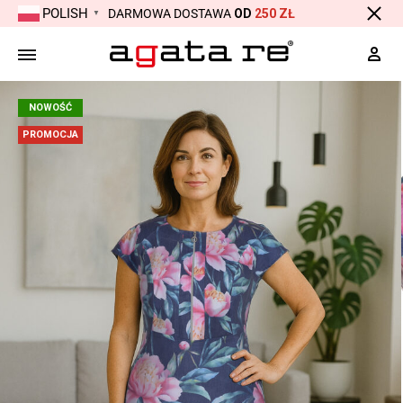
POLISH
DARMOWA DOSTAWA
OD
250 ZŁ
▼
Moj
NOWOŚĆ
PROMOCJA