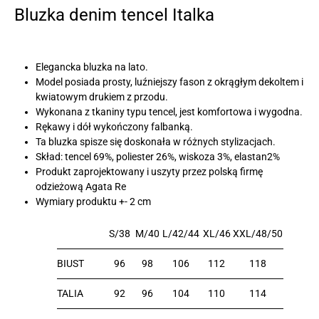
Bluzka denim tencel Italka
Elegancka bluzka na lato.
Model posiada prosty, luźniejszy fason z okrągłym dekoltem i
kwiatowym drukiem z przodu.
Wykonana z tkaniny typu tencel, jest komfortowa i wygodna.
Rękawy i dół wykończony falbanką.
Ta bluzka spisze się doskonała w różnych stylizacjach.
Skład: tencel 69%, poliester 26%, wiskoza 3%, elastan2%
Produkt zaprojektowany i uszyty przez polską firmę
odzieżową Agata Re
Wymiary produktu +- 2 cm
S/38
M/40
L/42/44
XL/46
XXL/48/50
BIUST
96
98
106
112
118
TALIA
92
96
104
110
114