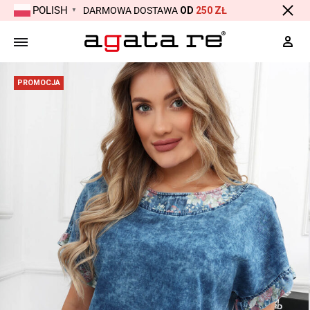
POLISH
DARMOWA DOSTAWA
OD
250 ZŁ
▼
Moj
PROMOCJA