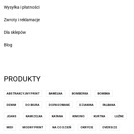
Wysyłka i płatności
Zwroty i reklamacje
Dla sklepów
Blog
PRODUKTY
ABSTRAKCYJNY PRINT
BAWEŁNA
BOMBERKA
BOMBKA
DENIM
DO BIURA
DOPASOWANE
DZIANINA
FALBANA
JEANS
KAMIZELKA
KATANA
KIMONO
KURTKA
LUŹNE
MIDI
MODNY PRINT
NA CO DZIEŃ
OKRYCIE
OVERSIZE