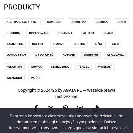
PRODUKTY
ABSTRAKCYJNY PRINT
BAWEŁNA
BOMBERKA
BOMBKA
DENIM
DO BIURA
DOPASOWANE
DZIANINA
FALBANA
JEANS
KAMIZELKA
KATANA
KIMONO
KURTKA
LUŹNE
MIDI
MODNY PRINT
NA CO DZIEŃ
OKRYCIE
OVERSIZE
OŁÓWKOWA
RĘKAW 3/4
SUWAK
SZMIZJERKA
TENCEL
V-DEKOLT
WDZIANKO
WZÓR
Copyright © 2024/25 by AGATA RE — Wszelkie prawa
zastrzeżone.
Facebook
Pinterest
Instagram
X
TikTok
Ta strona korzysta z ciasteczek niezbędnych do działania i do
(old
dostarczenia obsługi na najwyższym poziomie. Dalsze
korzystanie ze strony oznacza, że zgadzasz się na ich użycie.
0
Twitter)