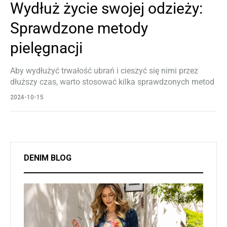
Wydłuż życie swojej odzieży:
Sprawdzone metody
pielęgnacji
Aby wydłużyć trwałość ubrań i cieszyć się nimi przez
dłuższy czas, warto stosować kilka sprawdzonych metod
dbania o odzież. Oto niektóre z nich: 1. Odpowiednia
2024-10-15
pielęgnacja podczas prania Zawsze przestrzegaj zaleceń
producenta – sprawdź metki, na których znajdziesz
instrukcje dotyczące temperatury prania, rodzaju
detergentu czy sposobu suszenia. Pranie w chłodnej
wodzie – pranie w niższych temperaturach zmniejsza
DENIM BLOG
ryzyko kurczenia się…