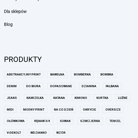
Dla sklepów
Blog
PRODUKTY
ABSTRAKCYJNY PRINT
BAWEŁNA
BOMBERKA
BOMBKA
DENIM
DO BIURA
DOPASOWANE
DZIANINA
FALBANA
JEANS
KAMIZELKA
KATANA
KIMONO
KURTKA
LUŹNE
MIDI
MODNY PRINT
NA CO DZIEŃ
OKRYCIE
OVERSIZE
OŁÓWKOWA
RĘKAW 3/4
SUWAK
SZMIZJERKA
TENCEL
V-DEKOLT
WDZIANKO
WZÓR