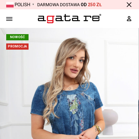
POLISH
DARMOWA DOSTAWA
OD
250 ZŁ
▼
Moj
NOWOŚĆ
PROMOCJA