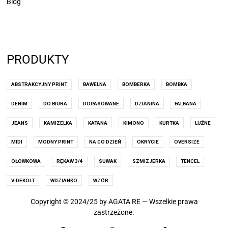
Blog
PRODUKTY
ABSTRAKCYJNY PRINT
BAWEŁNA
BOMBERKA
BOMBKA
DENIM
DO BIURA
DOPASOWANE
DZIANINA
FALBANA
JEANS
KAMIZELKA
KATANA
KIMONO
KURTKA
LUŹNE
MIDI
MODNY PRINT
NA CO DZIEŃ
OKRYCIE
OVERSIZE
OŁÓWKOWA
RĘKAW 3/4
SUWAK
SZMIZJERKA
TENCEL
V-DEKOLT
WDZIANKO
WZÓR
Copyright © 2024/25 by AGATA RE — Wszelkie prawa
zastrzeżone.