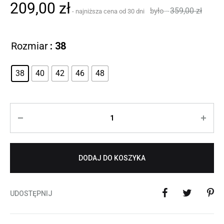
209,00
zł
359,00
zł
Rozmiar
: 38
38
40
42
46
48
Ilość
DODAJ DO KOSZYKA
UDOSTĘPNIJ