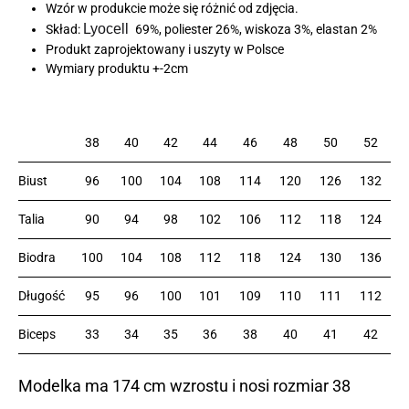
Wzór w produkcie może się różnić od zdjęcia.
Lyocell
Skład:
69%, poliester 26%, wiskoza 3%, elastan 2%
Produkt zaprojektowany i uszyty w Polsce
Wymiary produktu +-2cm
38
40
42
44
46
48
50
52
Biust
96
100
104
108
114
120
126
132
Talia
90
94
98
102
106
112
118
124
Biodra
100
104
108
112
118
124
130
136
Długość
95
96
100
101
109
110
111
112
Biceps
33
34
35
36
38
40
41
42
Modelka ma 174 cm wzrostu i nosi rozmiar 38