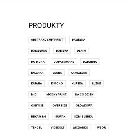
PRODUKTY
ABSTRAKCYJNY PRINT
BAWEŁNA
BOMBERKA
BOMBKA
DENIM
DO BIURA
DOPASOWANE
DZIANINA
FALBANA
JEANS
KAMIZELKA
KATANA
KIMONO
KURTKA
LUŹNE
MIDI
MODNY PRINT
NA CO DZIEŃ
OKRYCIE
OVERSIZE
OŁÓWKOWA
RĘKAW 3/4
SUWAK
SZMIZJERKA
TENCEL
V-DEKOLT
WDZIANKO
WZÓR