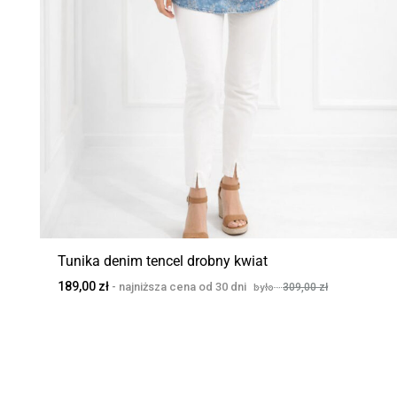
Tunika denim tencel drobny kwiat
189,00
zł
309,00
zł