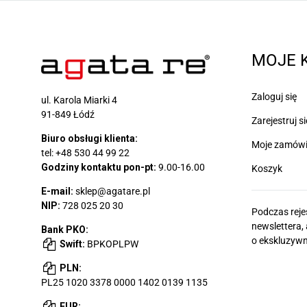
MOJE 
Zaloguj się
ul. Karola Miarki 4
91-849 Łódź
Zarejestruj si
Biuro obsługi klienta:
Moje zamówi
tel:
+48 530 44 99 22
Godziny kontaktu pon-pt:
9.00-16.00
Koszyk
E-mail:
sklep@agatare.pl
NIP:
728 025 20 30
Podczas reje
newslettera,
Bank PKO:
o ekskluzywn
Swift:
BPKOPLPW
PLN:
PL25 1020 3378 0000 1402 0139 1135
EUR: