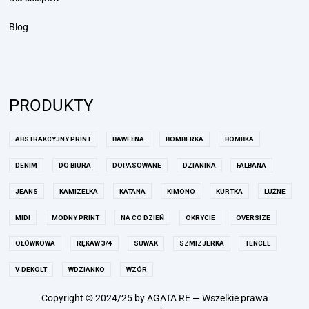
Blog
PRODUKTY
ABSTRAKCYJNY PRINT
BAWEŁNA
BOMBERKA
BOMBKA
DENIM
DO BIURA
DOPASOWANE
DZIANINA
FALBANA
JEANS
KAMIZELKA
KATANA
KIMONO
KURTKA
LUŹNE
MIDI
MODNY PRINT
NA CO DZIEŃ
OKRYCIE
OVERSIZE
OŁÓWKOWA
RĘKAW 3/4
SUWAK
SZMIZJERKA
TENCEL
V-DEKOLT
WDZIANKO
WZÓR
Copyright © 2024/25 by AGATA RE — Wszelkie prawa