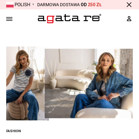
POLISH
DARMOWA DOSTAWA
OD
250 ZŁ
▼
Moj
FASHION