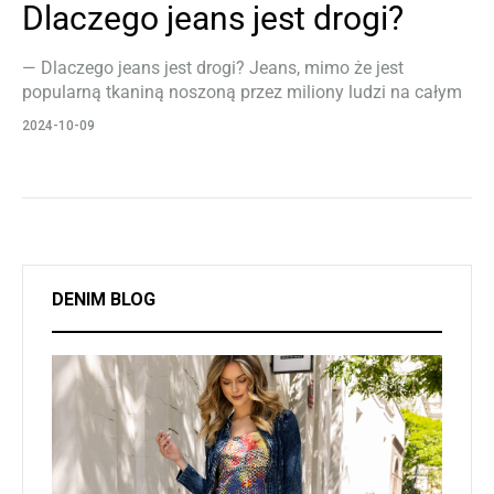
Dlaczego jeans jest drogi?
— Dlaczego jeans jest drogi? Jeans, mimo że jest
popularną tkaniną noszoną przez miliony ludzi na całym
świecie, może być kosztowny, a jego cena wynika z kilku
2024-10-09
istotnych czynników produkcyjnych, surowcowych oraz
logistycznych. Przede wszystkim jeans jest wytwarzany z
bawełny, której jakość i dostępność ma bezpośredni
wpływ na koszty. Najwyższej jakości jeans produkowany
jest z bawełny o długich włóknach, które są…
DENIM BLOG