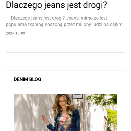
Dlaczego jeans jest drogi?
— Dlaczego jeans jest drogi? Jeans, mimo że jest
popularną tkaniną noszoną przez miliony ludzi na całym
świecie, może być kosztowny, a jego cena wynika z kilku
2024-10-09
istotnych czynników produkcyjnych, surowcowych oraz
logistycznych. Przede wszystkim jeans jest wytwarzany z
bawełny, której jakość i dostępność ma bezpośredni
wpływ na koszty. Najwyższej jakości jeans produkowany
jest z bawełny o długich włóknach, które są…
DENIM BLOG