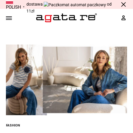
dostawa
od
POLISH
▼
11zł
Moj
FASHION