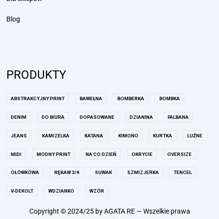
Blog
PRODUKTY
ABSTRAKCYJNY PRINT
BAWEŁNA
BOMBERKA
BOMBKA
DENIM
DO BIURA
DOPASOWANE
DZIANINA
FALBANA
JEANS
KAMIZELKA
KATANA
KIMONO
KURTKA
LUŹNE
MIDI
MODNY PRINT
NA CO DZIEŃ
OKRYCIE
OVERSIZE
OŁÓWKOWA
RĘKAW 3/4
SUWAK
SZMIZJERKA
TENCEL
V-DEKOLT
WDZIANKO
WZÓR
Copyright © 2024/25 by AGATA RE — Wszelkie prawa