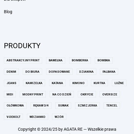
Blog
PRODUKTY
ABSTRAKCYJNY PRINT
BAWEŁNA
BOMBERKA
BOMBKA
DENIM
DO BIURA
DOPASOWANE
DZIANINA
FALBANA
JEANS
KAMIZELKA
KATANA
KIMONO
KURTKA
LUŹNE
MIDI
MODNY PRINT
NA CO DZIEŃ
OKRYCIE
OVERSIZE
OŁÓWKOWA
RĘKAW 3/4
SUWAK
SZMIZJERKA
TENCEL
V-DEKOLT
WDZIANKO
WZÓR
Copyright © 2024/25 by AGATA RE — Wszelkie prawa