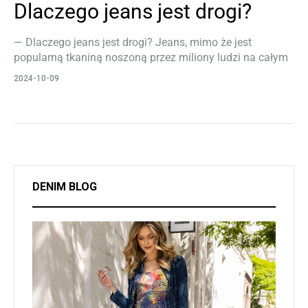
Dlaczego jeans jest drogi?
— Dlaczego jeans jest drogi? Jeans, mimo że jest
popularną tkaniną noszoną przez miliony ludzi na całym
świecie, może być kosztowny, a jego cena wynika z kilku
2024-10-09
istotnych czynników produkcyjnych, surowcowych oraz
logistycznych. Przede wszystkim jeans jest wytwarzany z
bawełny, której jakość i dostępność ma bezpośredni
wpływ na koszty. Najwyższej jakości jeans produkowany
jest z bawełny o długich włóknach, które są…
DENIM BLOG