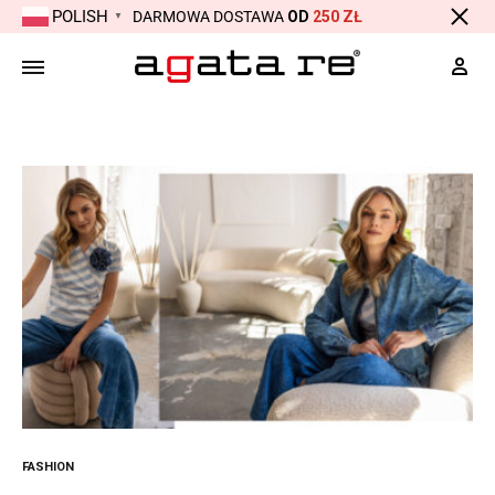
POLISH
DARMOWA DOSTAWA
OD
250 ZŁ
▼
Moj
FASHION