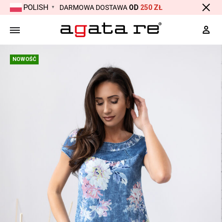
POLISH
DARMOWA DOSTAWA
OD
250 ZŁ
▼
Moj
NOWOŚĆ