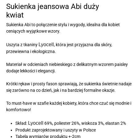
Sukienka jeansowa Abi duży
kwiat
Sukienka Abi to połączenie stylu i wygody, idealna dla kobiet
ceniących wyjątkowe wzory.
Lyocell
Uszyta z tkaniny
, która jest przyjazna dla skóry,
przewiewna i ekologiczna.
Materiał w odcieniach niebieskiego z delikatnym wzorem paisley
dodaje lekkości i elegancji.
Krótki rękaw i prosty fason sprawiają, że sukienka świetnie nadaje
się zarówno na co dzień, jak i na bardziej formalne okazje.
To must-have w szafie każdej kobiety, która chce czuć się modnie i
komfortowo!
Lyocell
Skład:
69%, poliester 26%, wiskoza 3%, elastan 2%
Produkt zaprojektowany i uszyty w Polsce
Tabela wymiarów produktu +-2cm