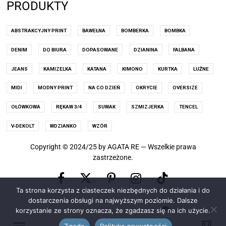
PRODUKTY
ABSTRAKCYJNY PRINT
BAWEŁNA
BOMBERKA
BOMBKA
DENIM
DO BIURA
DOPASOWANE
DZIANINA
FALBANA
JEANS
KAMIZELKA
KATANA
KIMONO
KURTKA
LUŹNE
MIDI
MODNY PRINT
NA CO DZIEŃ
OKRYCIE
OVERSIZE
OŁÓWKOWA
RĘKAW 3/4
SUWAK
SZMIZJERKA
TENCEL
V-DEKOLT
WDZIANKO
WZÓR
Copyright © 2024/25 by AGATA RE — Wszelkie prawa
zastrzeżone.
Facebook
Pinterest
Instagram
X
TikTok
Ta strona korzysta z ciasteczek niezbędnych do działania i do
(old
dostarczenia obsługi na najwyższym poziomie. Dalsze
korzystanie ze strony oznacza, że zgadzasz się na ich użycie.
0
Twitter)
Zgoda
Polityka prywatności