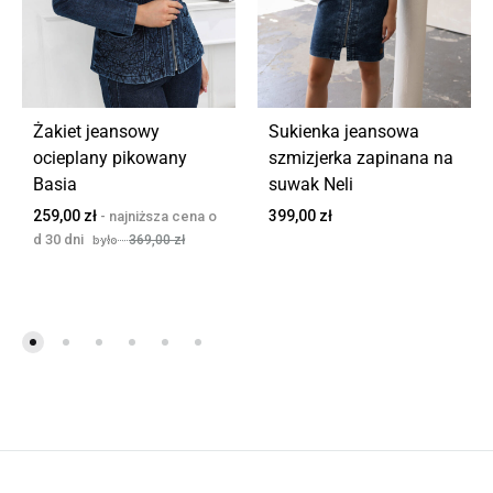
Żakiet jeansowy
Sukienka jeansowa
ocieplany pikowany
szmizjerka zapinana na
Basia
suwak Neli
259,00
zł
399,00
zł
369,00
zł