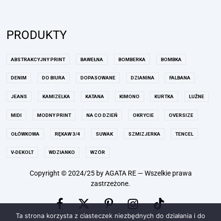
PRODUKTY
ABSTRAKCYJNY PRINT
BAWEŁNA
BOMBERKA
BOMBKA
DENIM
DO BIURA
DOPASOWANE
DZIANINA
FALBANA
JEANS
KAMIZELKA
KATANA
KIMONO
KURTKA
LUŹNE
MIDI
MODNY PRINT
NA CO DZIEŃ
OKRYCIE
OVERSIZE
OŁÓWKOWA
RĘKAW 3/4
SUWAK
SZMIZJERKA
TENCEL
V-DEKOLT
WDZIANKO
WZÓR
Copyright © 2024/25 by AGATA RE — Wszelkie prawa
zastrzeżone.
Facebook
Pinterest
Instagram
X
TikTok
Ta strona korzysta z ciasteczek niezbędnych do działania i do