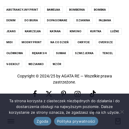
ABSTRAKCYJNY PRINT
BAWEŁNA
BOMBERKA
BOMBKA
DENIM
DO BIURA
DOPASOWANE
DZIANINA
FALBANA
JEANS
KAMIZELKA
KATANA
KIMONO
KURTKA
LUŹNE
MIDI
MODNY PRINT
NA CO DZIEŃ
OKRYCIE
OVERSIZE
OŁÓWKOWA
RĘKAW 3/4
SUWAK
SZMIZJERKA
TENCEL
V-DEKOLT
WDZIANKO
WZÓR
Copyright © 2024/25 by AGATA RE — Wszelkie prawa
zastrzeżone.
Facebook
Pinterest
Instagram
X
TikTok
Ta strona korzysta z ciasteczek niezbędnych do działania i do
(old
dostarczenia obsługi na najwyższym poziomie. Dalsze
korzystanie ze strony oznacza, że zgadzasz się na ich użycie.
0
Twitter)
Zgoda
Polityka prywatności