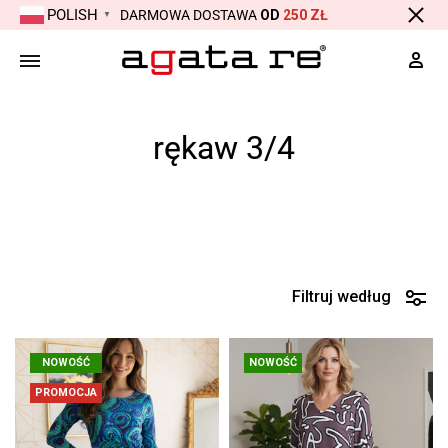
POLISH
DARMOWA DOSTAWA
OD
250 ZŁ
▼
Moj
rękaw 3/4
Strona główna
Produkty otagowane „rękaw 3/4”
Filtruj według
NOWOŚĆ
NOWOŚĆ
PROMOCJA