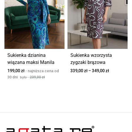
Sukienka dzianina
Sukienka wzorzysta
wiązana maksi Manila
zygzaki brązowa
Zakres
199,00
zł
339,00
zł
–
349,00
zł
cen:
239,00
zł
od
339,00 zł
do
349,00 zł