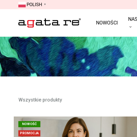
POLISH
▼
NAS
NOWOŚCI
Sklep
Produkujemy
internetowy
odzież
producenta
typu
odzieży
Denim
damskiej
–
Agata
Jeans
RE
—
Sukienki
damskie,
Wszystkie produkty
żakiety,
spodnie
NOWOŚĆ
damskie,
bluzki
PROMOCJA